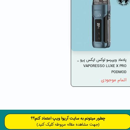
پادماد ویپرسو لوکس ایکس پرو _
VAPORESSO LUXE X PRO
PODMOD
اتمام موجودی
​​​چطور میتونم به سایت آریوا ویپ اعتماد کنم؟؟
(جهت مشاهده مقاله مربوطه کلیک کنید)