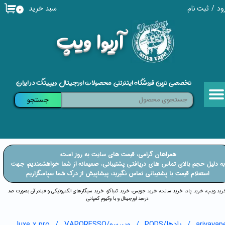
سبد خرید
ود
/
ثبت نام
۰
حساب کاربری من
​آریوا ویپ
تغییر گذر واژه
سفارشات
تخصصی ترین فروشگاه اینترنتی محصولات اورجینال ویپینگ در ایران
خروج از حساب کاربری
جستجو
​​همراهان گرامی، قیمت های سایت به روز است،
​​​​​​به دلیل حجم بالای تماس های دریافتی پشتیبانی، صمیمانه از شما خواهشمندیم، جهت
استعلام قیمت با پشتیبانی تماس نگیرید، پیشاپیش از درک شما سپاسگزاریم
خرید ویپ، خرید پاد، خرید سالت، خرید جویس، خرید تنباکو، خرید سیگارهای الکترونیکی و فیلتر آن بصورت صد
درصد اورجینال و با وکیوم کمپانی
arivavap
پادها/PODS
ویپرسو/VAPORESSO
luxe x pro