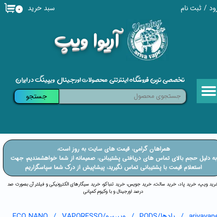
سبد خرید
ود
/
ثبت نام
۰
حساب کاربری من
​آریوا ویپ
تغییر گذر واژه
سفارشات
تخصصی ترین فروشگاه اینترنتی محصولات اورجینال ویپینگ در ایران
خروج از حساب کاربری
جستجو
​​همراهان گرامی، قیمت های سایت به روز است،
​​​​​​به دلیل حجم بالای تماس های دریافتی پشتیبانی، صمیمانه از شما خواهشمندیم، جهت
استعلام قیمت با پشتیبانی تماس نگیرید، پیشاپیش از درک شما سپاسگزاریم
خرید ویپ، خرید پاد، خرید سالت، خرید جویس، خرید تنباکو، خرید سیگارهای الکترونیکی و فیلتر آن بصورت صد
درصد اورجینال و با وکیوم کمپانی
arivavap
پادها/PODS
ویپرسو/VAPORESSO
ECO NANO