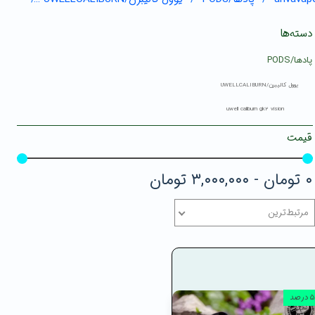
دسته‌ها
پادها/PODS
یوول کالیبرن/UWELLCALIBURN
uwell caliburn gk2 vision
قیمت
۰ تومان - ۳,۰۰۰,۰۰۰ تومان
مرتبط‌ترین
۵ درصد