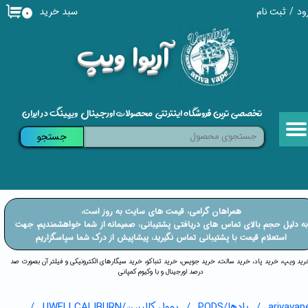
سبد خرید
ود
/
ثبت نام
۰
حساب کاربری من
​آریوا ویپ
تغییر گذر واژه
سفارشات
تخصصی ترین فروشگاه اینترنتی محصولات اورجینال ویپینگ در ایران
خروج از حساب کاربری
جستجو
​​همراهان گرامی، قیمت های سایت به روز است،
​​​​​​به دلیل حجم بالای تماس های دریافتی پشتیبانی، صمیمانه از شما خواهشمندیم، جهت
استعلام قیمت با پشتیبانی تماس نگیرید، پیشاپیش از درک شما سپاسگزاریم
خرید ویپ، خرید پاد، خرید سالت، خرید جویس، خرید تنباکو، خرید سیگارهای الکترونیکی و فیلتر آن بصورت صد
درصد اورجینال و با وکیوم کمپانی
arivavap
پادها/PODS
یوول کالیبرن/UWELLCALIBURN
vision