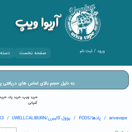
​آریوا ویپ
ورود
/
ثبت نام
صفحه نخست
دسته 
حساب کاربری من
تغییر گذر واژه
​​​​​​​به دلیل حجم بالای تماس های دریا
سفارشات
خروج از حساب
​​خرید ویپ، خرید پاد، خر
کمپانی
کاربری
arivavape
پادها/PODS
یوول کالیبرن/UWELLCALIBURN
K3