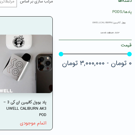
دسته‌ها
مرتب سازی بر اساس
مرتبط‌تری
پادها/PODS
یوول کالیبرن/UWELLCALIBURN
uwell caliburn AK3
قیمت
۰ تومان - ۳,۰۰۰,۰۰۰ تومان
پاد یوول کالیبرن ای کی 3 –
UWELL CALIBURN AK3
POD
اتمام موجودی