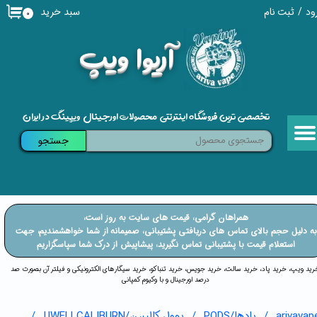
سبد خرید
ود
/
ثبت نام
۰
حساب کاربری من
​آریوا ویپ
تغییر گذر واژه
سفارشات
تخصصی ترین فروشگاه اینترنتی محصولات اورجینال ویپینگ در ایران
خروج از حساب کاربری
جستجو
​​همراهان گرامی، قیمت های سایت به روز است،
​​​​​​به دلیل حجم بالای تماس های دریافتی پشتیبانی، صمیمانه از شما خواهشمندیم، جهت
استعلام قیمت با پشتیبانی تماس نگیرید، پیشاپیش از درک شما سپاسگزاریم
خرید ویپ، خرید پاد، خرید سالت، خرید جویس، خرید تنباکو، خرید سیگارهای الکترونیکی و فیلتر آن بصورت صد
درصد اورجینال و با وکیوم کمپانی
arivavap
پادها/PODS
یوول کالیبرن/UWELLCALIBURN
KOKO