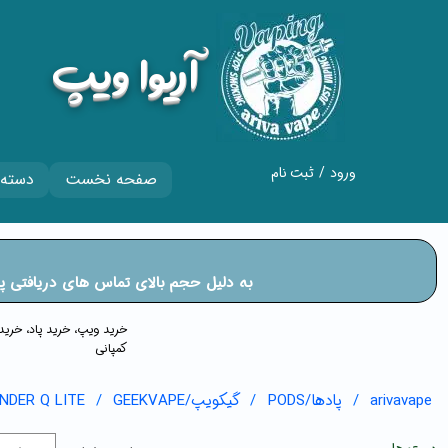
​آریوا ویپ
ورود
/
ثبت نام
صفحه نخست
دسته 
حساب کاربری من
تغییر گذر واژه
​​​​​​​به دلیل حجم بالای تماس های دریا
سفارشات
خروج از حساب
​​خرید ویپ، خرید پاد، خر
کمپانی
کاربری
arivavape
پادها/PODS
گیکویپ/GEEKVAPE
NDER Q LITE