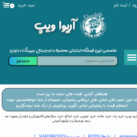
سبد خرید
ود
/
ثبت نام
۰
حساب کاربری من
​آریوا ویپ
تغییر گذر واژه
سفارشات
تخصصی ترین فروشگاه اینترنتی محصولات اورجینال ویپینگ در ایران
خروج از حساب کاربری
جستجو
​​همراهان گرامی، قیمت های سایت به روز است،
​​​​​​به دلیل حجم بالای تماس های دریافتی پشتیبانی، صمیمانه از شما خواهشمندیم، جهت
استعلام قیمت با پشتیبانی تماس نگیرید، پیشاپیش از درک شما سپاسگزاریم
خرید ویپ، خرید پاد، خرید سالت، خرید جویس، خرید تنباکو، خرید سیگارهای الکترونیکی و فیلتر آن بصورت صد
درصد اورجینال و با وکیوم کمپانی
arivavap
پادها/PODS
ویپرسو/VAPORESSO
ECONANO PRO