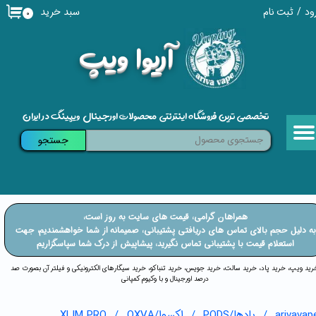
سبد خرید
ود
/
ثبت نام
۰
حساب کاربری من
​آریوا ویپ
تغییر گذر واژه
سفارشات
تخصصی ترین فروشگاه اینترنتی محصولات اورجینال ویپینگ در ایران
خروج از حساب کاربری
جستجو
​​همراهان گرامی، قیمت های سایت به روز است،
​​​​​​به دلیل حجم بالای تماس های دریافتی پشتیبانی، صمیمانه از شما خواهشمندیم، جهت
استعلام قیمت با پشتیبانی تماس نگیرید، پیشاپیش از درک شما سپاسگزاریم
خرید ویپ، خرید پاد، خرید سالت، خرید جویس، خرید تنباکو، خرید سیگارهای الکترونیکی و فیلتر آن بصورت صد
درصد اورجینال و با وکیوم کمپانی
arivavap
پادها/PODS
اکسوا/OXVA
XLIM PRO