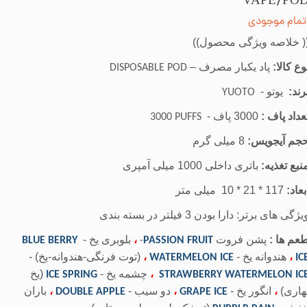
VAPE/PO
تمام موجودی
( خلاصه ویژگی محصول))
وع کالا:
پاد یکبار مصرف –
DISPOSABLE POD
رند:
یوتو
-
YUOTO
عداد پاف :
3000 پاف -
3000 PUFFS
جم آیجویس:
8 میلی گرم
نبع تغذیه:
باتری داخلی 1000 میلی آمپری
بعاد:
117 * 21 * 10 میلی متر
یژگی های برتر: دارا بودن 3 فیلتر در بسته بندی
عم ها :
پشن فروت
،
بلوبری یخ -
BLUE BERRY
-
PASSION FRUIT
،
هندوانه یخ -
،
(توت فرنگی-هندوانه-یخ) -
WATERMELON ICE
IC
،
چشمه یخ -
(یخ
ICE SPRING
STRAWBERRY WATERMELON IC
هاری)
،
انگور یخ -
،
دو سیب -
،
باران
DOUBLE APPLE
GRAPE ICE