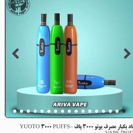
پاد یکبار مصرف یوتو 3000 پاف –YUOTO 3000 PUFFS