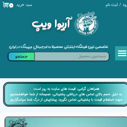
سبد خرید
ود
/
ثبت نام
۰
حساب کاربری من
​آریوا ویپ
تغییر گذر واژه
سفارشات
تخصصی ترین فروشگاه اینترنتی محصولات اورجینال ویپینگ در ایران
خروج از حساب کاربری
جستجو
​​همراهان گرامی، قیمت های سایت به روز است،
​​​​​​​ به دلیل حجم بالای تماس های دریافتی پشتیبانی، صمیمانه از شما خواهشمندیم،
جهت استعلام قیمت با پشتیبانی تماس نگیرید، پیشاپیش از درک شما سپاسگزاریم