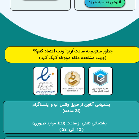
افزودن به سبد خرید
​​​چطور میتونم به سایت آریوا ویپ اعتماد کنم؟؟
(جهت مشاهده مقاله مربوطه کلیک کنید)
پشتیبانی آنلاین از طریق واتس اپ و اینستاگرام
(24 ساعته)
​​​​​​​ پشتیبانی تلفنی از ساعت (فقط موارد ضروری)
( 12 الی 22 ) ​​​​​​​