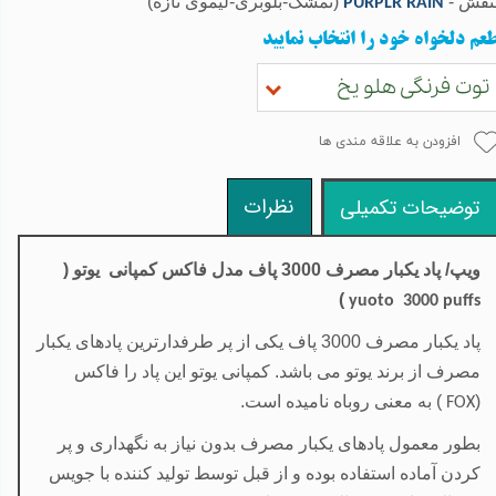
نفش -
(تمشک-بلوبری-لیموی تازه)
PURPLR RAIN
عم دلخواه خود را انتخاب نمایید
توت فرنگی هلو یخ
افزودن به علاقه مندی ها
نظرات
توضیحات تکمیلی
ویپ/ پاد یکبار مصرف 3000 پاف مدل
فاکس کمپانی
یوتو (
)
yuoto 3000 puffs
پاد یکبار مصرف 3000 پاف یکی از پر طرفدارترین پادهای یکبار
مصرف از برند یوتو می باشد. کمپانی یوتو این پاد را فاکس
(
) به معنی روباه نامیده است.
FOX
بطور معمول پادهای یکبار مصرف
بدون نیاز به نگهداری و پر
کردن آماده استفاده بوده و از قبل توسط تولید کننده با جویس