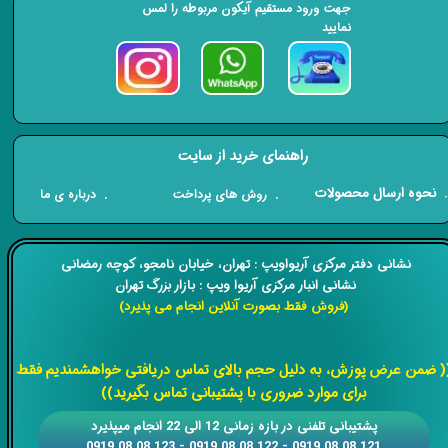
جهت ورود مستقیم آیکون مربوطه را لمس
نمایید
راهنمای خرید از سایت
​. نحوه ارسال محصولات
. درباره ی ما
. روش های پرداخت
​​نشانی دفتر مرکزی آریواویپ : تهران، خیابان نامجو،
کوچه رمضانی
نشانی انبار مرکزی آریوا ویپ : بازار بزرگ تهران
(فروش فقط بصورت آنلاین انجام می پذیرد)
​​​​​​​
( ضمن عرض پوزش، به دلیل حجم بالای تماس دریافتی خواهشمندیم فقط
برای موارد ضروری با پشتیبانی تماس بگیرید))
​​پشتیبانی تلفنی در بازه زمانی 12 الی 22 انجام میپذیرد
121 08 08 0919 - 122 08 08 0919 - 123 08 08 0919