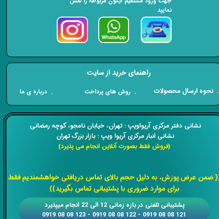
جهت ورود مستقیم آیکون مربوطه را لمس
نمایید
راهنمای خرید از سایت
​. نحوه ارسال محصولات
. درباره ی ما
. روش های پرداخت
​​نشانی دفتر مرکزی آریواویپ : تهران، خیابان نامجو،
کوچه رمضانی
نشانی انبار مرکزی آریوا ویپ : بازار بزرگ تهران
(فروش فقط بصورت آنلاین انجام می پذیرد)
​​​​​​​
( ضمن عرض پوزش، به دلیل حجم بالای تماس دریافتی خواهشمندیم فقط
برای موارد ضروری با پشتیبانی تماس بگیرید))
​​پشتیبانی تلفنی در بازه زمانی 12 الی 22 انجام میپذیرد
121 08 08 0919 - 122 08 08 0919 - 123 08 08 0919