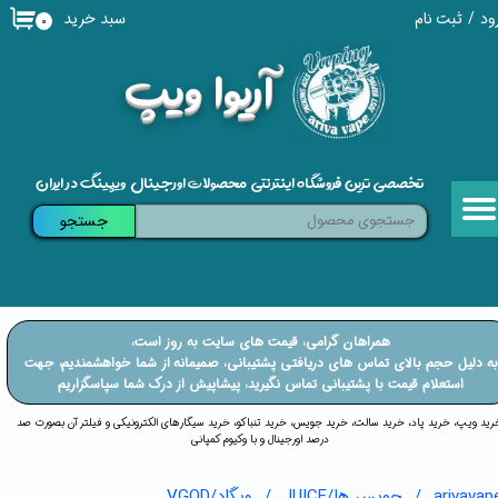
سبد خرید
ود
/
ثبت نام
۰
حساب کاربری من
​آریوا ویپ
تغییر گذر واژه
سفارشات
تخصصی ترین فروشگاه اینترنتی محصولات اورجینال ویپینگ در ایران
خروج از حساب کاربری
جستجو
​​همراهان گرامی، قیمت های سایت به روز است،
​​​​​​به دلیل حجم بالای تماس های دریافتی پشتیبانی، صمیمانه از شما خواهشمندیم، جهت
استعلام قیمت با پشتیبانی تماس نگیرید، پیشاپیش از درک شما سپاسگزاریم
خرید ویپ، خرید پاد، خرید سالت، خرید جویس، خرید تنباکو، خرید سیگارهای الکترونیکی و فیلتر آن بصورت صد
درصد اورجینال و با وکیوم کمپانی
arivavap
جویس ها/JUICE
ویگاد/VGOD