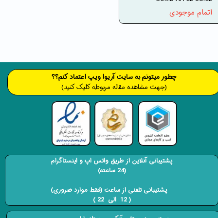
اتمام موجودی
​​​چطور میتونم به سایت آریوا ویپ اعتماد کنم؟؟
(جهت مشاهده مقاله مربوطه کلیک کنید)
پشتیبانی آنلاین از طریق واتس اپ و اینستاگرام
(24 ساعته)
​​​​​​​ پشتیبانی تلفنی از ساعت (فقط موارد ضروری)
( 12 الی 22 ) ​​​​​​​